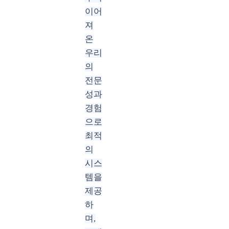
이어
져
온
우리
의
전문
성과
경험
으로
최적
의
시스
템을
제공
하
며,