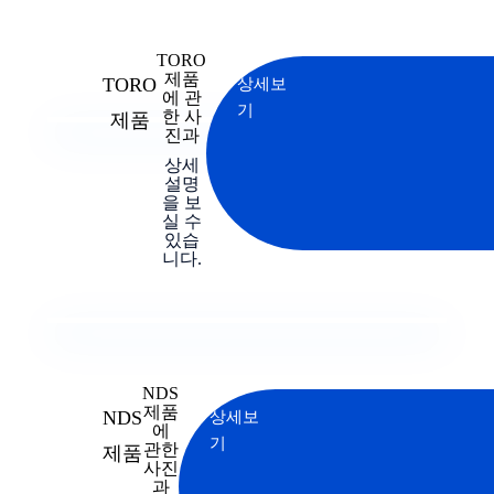
TORO
제품
TORO
상세보
에 관
기
한 사
제품
진과
상세
설명
을 보
실 수
있습
니다.
NDS
제품
NDS
상세보
에
기
관한
제품
사진
과