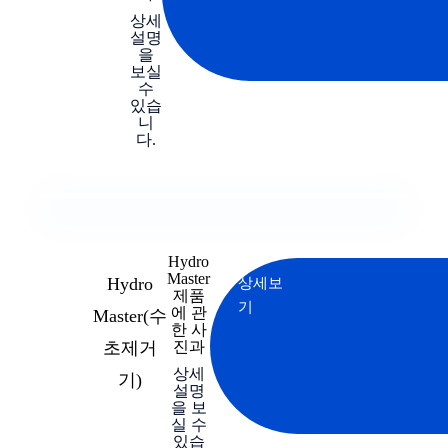
상세
설명
을
보실
수
있습
니
다.
Hydro
Master
Hydro
상세보
제품
기
에 관
Master(수
한 사
초제거
진과
상세
기)
설명
을 보
실 수
있습