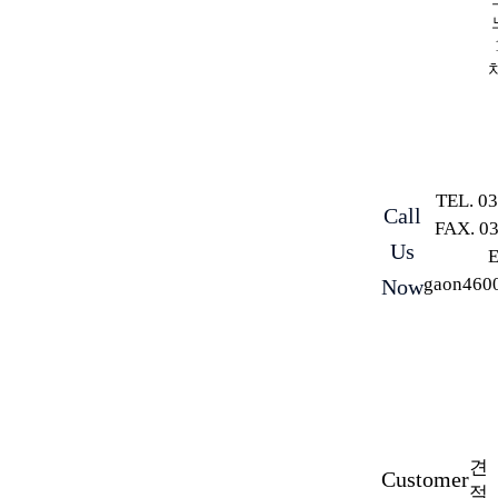
TEL. 0
Call
FAX. 0
Us
E
gaon460
Now
견
Customer
적