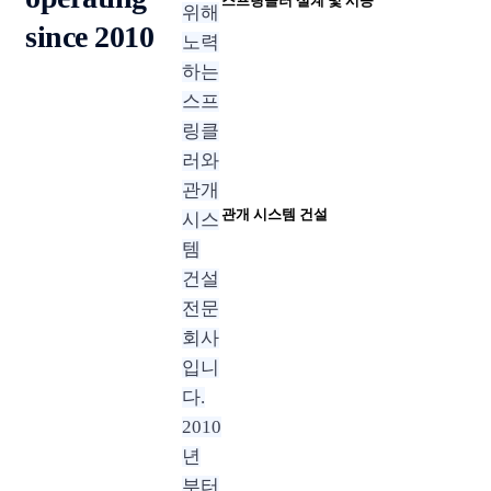
스프링클러 설계 및 시공
위해
since 2010
노력
하는
스프
링클
러와
관개
관개 시스템 건설
시스
템
건설
전문
회사
입니
다.
2010
년
부터