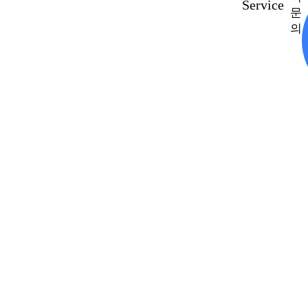
Service
문
의