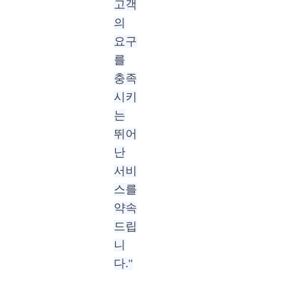
고객
의
요구
를
충족
시키
는
뛰어
난
서비
스를
약속
드립
니
다."