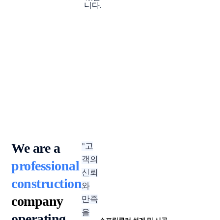
니다.
We are a
"고
객의
professional
신뢰
construction
와
company
만족
을
operating